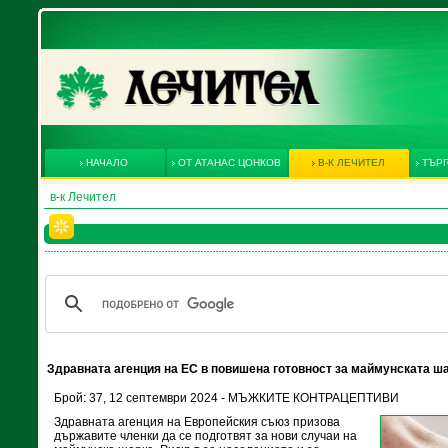
НАЧАЛО
ОТ АТАНАС ЦОНКОВ
В-К ЛЕЧИТЕЛ
ТЪРГ
в-к Лечител
Здравната агенция на ЕС в повишена готовност за маймунската ш
Брой: 37, 12 септември 2024 - МЪЖКИТЕ КОНТРАЦЕПТИВИ
Здравната агенция на Европейския съюз призова
държавите членки да се подготвят за нови случаи на