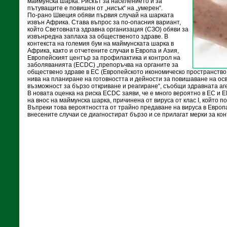
маймунска шарка. Рискът за населението и за
пътуващите е повишен от „нисък“ на „умерен“.
По-рано Швеция обяви първия случай на шарката
извън Африка. Става въпрос за по-опасния вариант,
който Световната здравна организация (СЗО) обяви за
извънредна заплаха за общественото здраве. В
контекста на големия бум на маймунската шарка в
Африка, както и отчетените случаи в Европа и Азия,
Европейският център за профилактика и контрол на
заболяванията (ECDC) „препоръчва на органите за
обществено здраве в ЕС (Европейското икономическо пространство
нива на планиране на готовността и дейности за повишаване на осв
възможност за бързо откриване и реагиране“, съобщи здравната аг
В новата оценка на риска ECDC заяви, че е много вероятно в ЕС и 
на внос на маймунска шарка, причинена от вируса от клас I, който 
Въпреки това вероятността от трайно предаване на вируса в Европа
внесените случаи се диагностират бързо и се прилагат мерки за кон