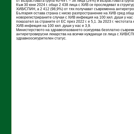
от възрастовата група 40-49 г. – 38 лица (24%) и възрастовата група 
Към 30 юни 2024 г. общо 2 438 лица с ХИВ се проследяват в структу
ХИВ/СПИН, а 2 412 (98,9%) от тях получават съвременна антиретро
България остава страна с ниско разпространение на ХИВ сред общ
новорегистрираните случаи с ХИВ инфекция на 100 хил. души у нас пр
показател за страните от ЕС през 2022 г. е 5,1. За 2023 г. честотат
ХИВ инфекция на 100 хил. души у нас е 3,9.
Министерството на здравеопазването осигурява безплатно съвреме
антиретровирусни лекарства на всички нуждаещи се лица с ХИВ/СП
здравноосигурителен статус.