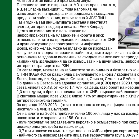
Четвърти етап винаги е през месец август.
Посланието, което отправят от МЗ в разгара на лятото,
е „БезОпасна ваканция“. С това напомнят, че
използването на презерватив предпазва от сексуално
предавани заболявания, включително ХИВ/СПИН.
Тази година зад инициативата застана известният
влогър, интернет водещ и писател Емил Конрад.
Целта на кампанията е повишаване на
информираността на младежите и хората в риск
относно начините на предаване и предпазване от ХИВ
и други сексуално разпространявани инфекции.
Всеки, който желае, може безплатно да се изследва и
консултира в специализираните кабинети, чиито адреси са на сайт
регионалните здравни инспекции за създали възможност в перио
кампанията изследвания да се извършват и на други места, информ
интернет страниците на РЗИ.
От септември, мрежата на кабинетите за анонимно и безплатно кон
СПИН (КАБКИС) се разширява с включването на нови 7 кабинета в с
Ловеч, Кюстендил, Кърджали, Силистра, Сливен, Смолян и Ямбол.
По данни на Световната здравна организация (СЗО) през 2023 г. пр
света живеят с ХИВ, от които 1,4 млн. са деца, като броят на ново
1,3 млн. души, а броят на починалите от ХИВ-свързани заболявани
В световен мащаб през 2023 г. близо 77% от инфектираните с ХИВ 
антиретровирусна терапия.
За периода 1986-2023 г. (откакто в страната се води официална ста
носители на ХИВ в България.
От началото на 2024 г. приблизително 190 хил. лица у нас са изслед
новооткритите заразени са 158. От тях:
- 89% посочват, че заразяването вероятно е осъществено при сексу
инжекционна употреба на наркотици;
- 3,7 пъти повече са мъжете с установена ХИВ инфекция спрямо за
- най-много са новозаразените лица във възрастовата група 30-39 г.