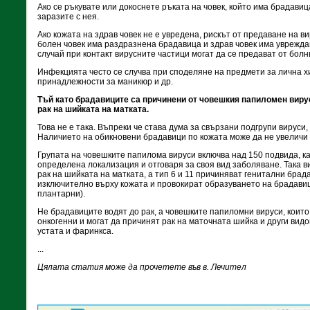
Ако се ръкувате или докоснете ръката на човек, който има брадавиц
заразите с нея.
Ако кожата на здрав човек не е увредена, рискът от предаване на ви
болен човек има раздразнена брадавица и здрав човек има увреждан
случай при контакт вирусните частици могат да се предават от болн
Инфекцията често се случва при споделяне на предмети за лична хи
принадлежности за маникюр и др.
Тъй като брадавиците са причинени от човешкия папиломен вирус,
рак на шийката на матката.
Това не е така. Въпреки че става дума за свързани подгрупи вируси,
Наличието на обикновени брадавици по кожата може да не увеличи р
Групата на човешките папилома вируси включва над 150 подвида, ка
определена локализация и отговаря за своя вид заболяване. Така в
рак на шийката на матката, а тип 6 и 11 причиняват генитални брад
изключително върху кожата и провокират образуването на брадавиц
плантарни).
Не брадавиците водят до рак, а човешките папиломни вируси, които 
онкогенни и могат да причинят рак на маточната шийка и други видо
устата и фаринкса.
...
Цялата статия може да прочетете във в. Лечител