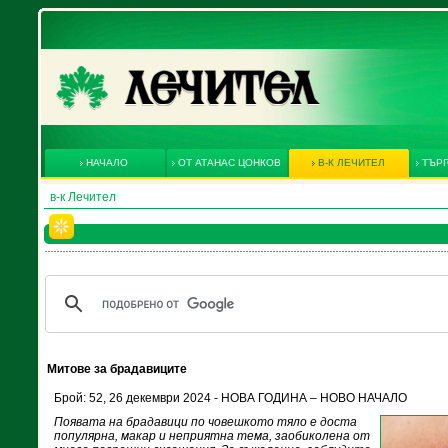
НАЧАЛО
ОТ АТАНАС ЦОНКОВ
В-К ЛЕЧИТЕЛ
ТЪРГ
в-к Лечител
Митове за брадавиците
Брой: 52, 26 декември 2024 - НОВА ГОДИНА – НОВО НАЧАЛО
Появата на брадавици по човешкото тяло е доста
популярна, макар и неприятна тема, заобиколена от