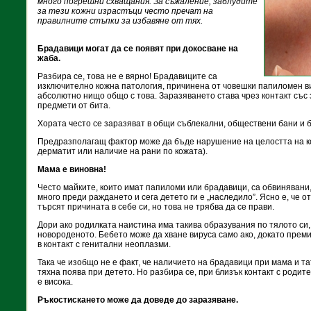
много погрешни схващания. За съжаление, заблудите
за тези кожни израстъци често пречат на
правилните стъпки за избавяне от тях.
Брадавици могат да се появят при докосване на
жаба.
Разбира се, това не е вярно! Брадавиците са
изключително кожна патология, причинена от човешки папиломен в
абсолютно нищо общо с това. Заразяването става чрез контакт със
предмети от бита.
Хората често се заразяват в общи съблекални, обществени бани и 
Предразполагащ фактор може да бъде нарушение на целостта на к
дерматит или наличие на рани по кожата).
Мама е виновна!
Често майките, които имат папиломи или брадавици, са обвинявани, 
много преди раждането и сега детето ги е „наследило”. Ясно е, че 
търсят причината в себе си, но това не трябва да се прави.
Дори ако родилката наистина има такива образувания по тялото си, 
новороденото. Бебето може да хване вируса само ако, докато преми
в контакт с генитални неоплазми.
Така че изобщо не е факт, че наличието на брадавици при мама и та
тяхна поява при детето. Но разбира се, при близък контакт с роди
е висока.
Ръкостискането може да доведе до заразяване.