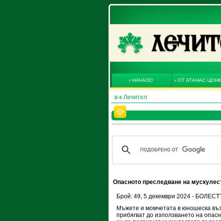
НАЧАЛО
ОТ АТАНАС ЦОН
в-к Лечител
Опасното преследване на мускулест
Брой: 49, 5 декември 2024 - БОЛЕ
Мъжете и момчетата в юношеска въз
прибягват до използването на опасн