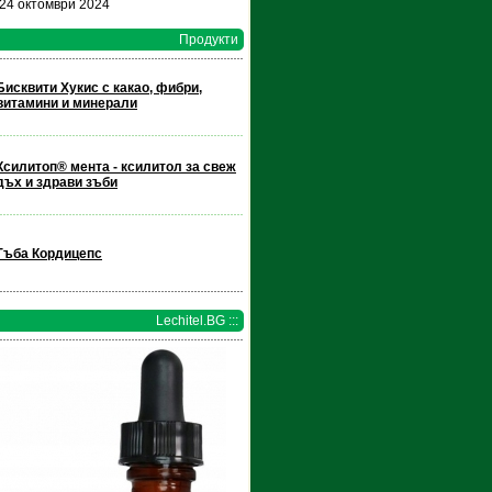
 24 октомври 2024
Продукти
Бисквити Хукис с какао, фибри,
витамини и минерали
Ксилитоп® мента - ксилитол за свеж
дъх и здрави зъби
Гъба Кордицепс
Lechitel.BG :::