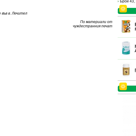
Брой 43,
във в. Лечител
По материали от
чуждестранния печат