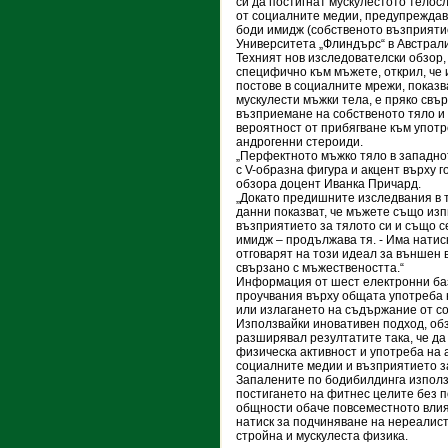
си да постигнат мускулестото телос
от социалните медии, предупреждав
боди имидж (собственото възприятие
Университета „Флиндърс“ в Австрал
Техният нов изследователски обзор,
специфично към мъжете, открил, че 
постове в социалните мрежи, показ
мускулести мъжки тела, е пряко свъ
възприемане на собственото тяло и
вероятност от прибягване към упот
андрогенни стероиди.
„Перфектното мъжко тяло в западно
с V-образна фигура и акцент върху г
обзора доцент Иванка Причард.
„Докато предишните изследвания в 
данни показват, че мъжете също из
възприятието за тялото си и също се
имидж – продължава тя. - Има натис
отговарят на този идеал за външен в
свързано с мъжествеността.“
Информация от шест електронни баз
проучвания върху общата употреба 
или излагането на съдържание от с
Използвайки иновативен подход, об
разширявал резултатите така, че д
физическа активност и употреба на 
социалните медии и възприятието з
Запалените по бодибилдинга използ
постигането на фитнес целите без п
общности обаче повсеместното влия
натиск за подчиняване на нереалист
стройна и мускулеста физика.