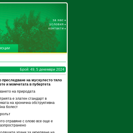
за нас
условия
контакти
МОЦИИ
Брой: 49, 5 декември 2024
о преследване на мускулесто тяло
те и момчетата в пубертета
ането на природата
рията е златен стандарт в
иката на хронична обструктивна
бна болест
тролът
то отравяне с олово все още е
разпространено
одящите храни за укрепване на