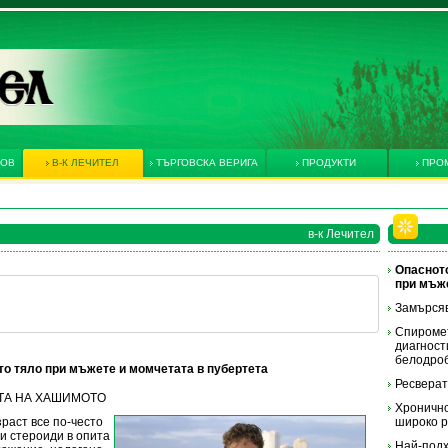
КОВ
В-К ЛЕЧИТЕЛ
ТЪРГОВСКА ВЕРИГА
ПРОДУКТИ
ПРО
в-к Лечител
Опаснот
при мъже
Замърсяв
Спиромет
диагност
белодро
о тяло при мъжете и момчетата в пубертета
Ресвера
СТТА НА ХАШИМОТO
Хронично
раст все по-често
широко 
и стероиди в опита
Най-подх