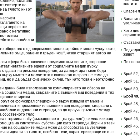
ложение, налагано
костите
ат експерти по
 за тялото ни) от
Опасен л
ия.
 насочен
Бананите
излагането на
увеличав
ващи перфектни
Кето дие
рзано с негативно
спрялата
 по-голяма
ребата на анаболни
Съставка
то общество е едновременно много стройно и много мускулесто,
Подходящ
олемите ръце, рамене и гръден кош“, казва старшият автор на
живот
тази сфера бяха насочени предимно към жените, скорошни
Пет неоч
питват негативните ефекти от социалните медии върху
 отдават на рискови поведения, за да коригират своя боди
Брой 52,
к върху мъжете и момчетата в юношеска възраст не само да
ид, но и да бъдат физически силни, тъй като това е неотклонно
Брой 51,
и данни била използвана за компилирането на обзора на
Брой 50,
на социални медии, свързаните с външния вид поведения в тях
Брой 49,
оциалните мрежи.
зорът се фокусирал специфично върху извадки от мъже и
Брой 48,
а включват и променящите външния вид поведения, свързани с
анаболни андрогенни стероиди, за да проучи връзките между
Брой 47,
а собственото тяло.
ват термина natty (съкращение от „натурален“), символизиращ
Брой 46,
омощта на синтетични субстанции като стероиди. Дори и в тези
Брой 45,
ние на социалните медии може да способства за увеличен
ични идеали за тялото, особено тези, характеризиращи се със
Брой 44,