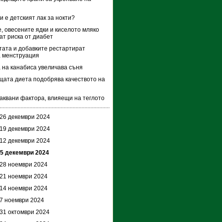
и е детският лак за нокти?
, овесените ядки и киселото мляко
ат риска от диабет
тата и добавките рестартират
 менструация
 на канабиса увеличава съня
ата диета подобрява качеството на
аквани фактора, влияещи на теглото
 26 декември 2024
 19 декември 2024
 12 декември 2024
 5 декември 2024
 28 ноември 2024
 21 ноември 2024
 14 ноември 2024
 7 ноември 2024
 31 октомври 2024