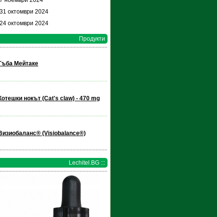
 7 ноември 2024
 31 октомври 2024
 24 октомври 2024
Продукти
Гъба Мейтаке
Котешки нокът (Cat's claw) - 470 mg
Визиобаланс® (Visiobalance®)
Lechitel.BG :::