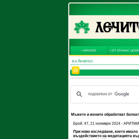
НАЧАЛО
ОТ АТАНАС ЦОН
в-к Лечител
Мъжете и жените обработват болкат
Брой: 47, 21 ноември 2024 - АРИТМ
При ново изследване, което имало 
въздействието на медитацията вър