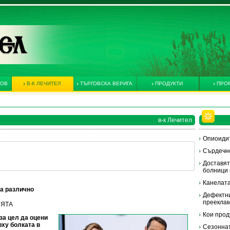
КОВ
В-К ЛЕЧИТЕЛ
ТЪРГОВСКА ВЕРИГА
ПРОДУКТИ
ПРО
в-к Лечител
Опиоидит
Сърдечно
Доставят
болници 
Канелат
а различно
Дефектни
преекла
ИЯТА
Кои прод
за цел да оцени
ху болката в
Сезоннат