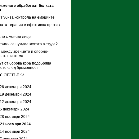
и жените обработват болката
о
т убива контрола на емоциите
ата терапия е ефективна против
не с женско лице
 грижи се нуждае кожата в студа?
 между зрението и опорно-
ната система
ът от борова кора подобрява
ето след бременност
 С ОТСТЪПКИ
 26 декември 2024
 19 декември 2024
 12 декември 2024
 5 декември 2024
 28 ноември 2024
 21 ноември 2024
 14 ноември 2024