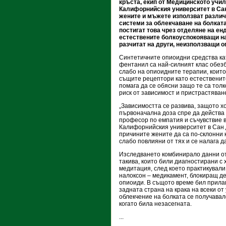
кръста, екип от Медицинското учи
Калифорнийския университет в Сан
жените и мъжете използват различ
системи за облекчаване на болкат
постигат това чрез отделяне на ен
естествените болкоуспокояващи на
разчитат на други, неизползващи 
Синтетичните опиоидни средства к
фентанил са най-силният клас обезб
слабо на опиоидните терапии, които
същите рецептори като естественит
помага да се обясни защо те са тол
риск от зависимост и пристрастяван
„Зависимостта се развива, защото х
първоначална доза спре да действа
професор по емпатия и съчувствие в
Калифорнийския университет в Сан Д
причините жените да са по-склонни 
слабо повлияни от тях и се налага д
Изследването комбинирало данни от 
такива, които били диагностирани с
медитация, след което практикували
налоксон – медикамент, блокиращ де
опиоиди. В същото време бил прила
задната страна на крака на всеки о
облекчение на болката се получавал
когато била незасегната.
...