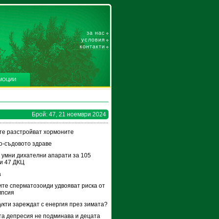
за нас
условия
контакти
МОЦИИ
Брой: 47, 21 ноември 2024
е разстройват хормоните
-съдовото здраве
 умни дихателни апарати за 105
и 47 ДКЦ
а
те сперматозоиди удвояват риска от
мпсия
укти зареждат с енергия през зимата?
а депресия не подминава и децата