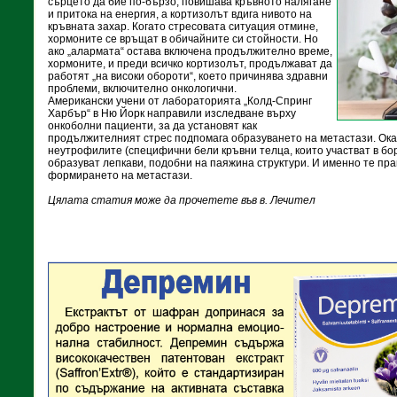
сърцето да бие по-бързо, повишава кръвното налягане
и притока на енергия, а кортизолът вдига нивото на
кръвната захар. Когато стресовата ситуация отмине,
хормоните се връщат в обичайните си стойности. Но
ако „алармата“ остава включена продължително време,
хормоните, и преди всичко кортизолът, продължават да
работят „на високи обороти“, което причинява здравни
проблеми, включително онкологични.
Американски учени от лабораторията „Колд-Спринг
Харбър“ в Ню Йорк направили изследване върху
онкоболни пациенти, за да установят как
продължителният стрес подпомага образуването на метастази. Оказ
неутрофилите (специфични бели кръвни телца, които участват в бо
образуват лепкави, подобни на паяжина структури. И именно те пр
формирането на метастази.
Цялата статия може да прочетете във в. Лечител