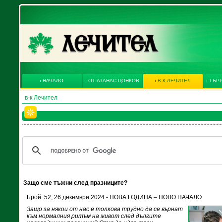
НАЧАЛО
ОТ АТАНАС ЦОНКОВ
В-К ЛЕЧИТЕЛ
ТЪРГ
в-к Лечител
Защо сме тъжни след празниците?
Брой: 52, 26 декември 2024 - НОВА ГОДИНА – НОВО НАЧАЛО
Защо за някои от нас е толкова трудно да се върнат
към нормалния ритъм на живот след дългите