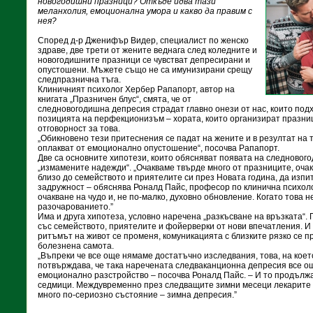
новогодишни празници? Откъде идва тази
меланхолия, емоционална умора и какво да правим с
нея?
Според д-р Дженифър Видер, специалист по женско
здраве, две трети от жените веднага след коледните и
новогодишните празници се чувстват депресирани и
опустошени. Мъжете също не са имунизирани срещу
следпразнична тъга.
Клиничният психолог Хербер Рапапорт, автор на
книгата „Празничен блус“, смята, че от
следновогодишна депресия страдат главно онези от нас, които под
позицията на перфекционизъм – хората, които организират празни
отговорност за това.
„Обикновено тези притеснения се падат на жените и в резултат на т
оплакват от емоционално опустошение“, посочва Рапапорт.
Две са основните хипотези, които обясняват появата на следновог
„измамените надежди“. „Очакваме твърде много от празниците, очак
близо до семейството и приятелите си през Новата година, да изп
задружност – обяснява Роналд Пайс, професор по клинична психоло
очакване на чудо и, не по-малко, духовно обновление. Когато това не
разочарованието.”
Има и друга хипотеза, условно наречена „разкъсване на връзката“
със семейството, приятелите и фойерверки от нови впечатления. И 
ритъмът на живот се променя, комуникацията с близките рязко се 
болезнена самота.
„Въпреки че все още нямаме достатъчно изследвания, това, на кое
потвърждава, че така наречената следваканционна депресия все о
емоционално разстройство – посочва Роналд Пайс. – И то продължа
седмици. Междувременно през следващите зимни месеци лекарите и
много по-сериозно състояние – зимна депресия.”