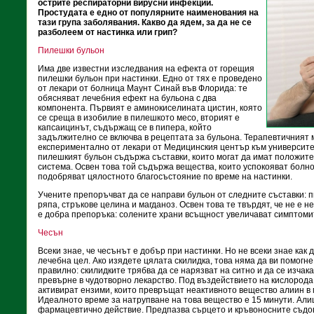
острите респираторни вирусни инфекции.
Простудата е едно от популярните наименования на
тази група заболявания. Какво да ядем, за да не се
разболеем от настинка или грип?
Пилешки бульон
Има две известни изследвания на ефекта от горещия
пилешки бульон при настинки. Едно от тях е проведено
от лекари от болница Маунт Синай във Флорида: те
обясняват лечебния ефект на бульона с два
компонента. Първият е аминокиселината цистин, която
се среща в изобилие в пилешкото месо, вторият е
капсаицинът, съдържащ се в пипера, който
задължително се включва в рецептата за бульона. Терапевтичният 
експериментално от лекари от Медицинския център към университе
пилешкият бульон съдържа съставки, които могат да имат положит
система. Освен това той съдържа вещества, които успокояват болно
подобряват цялостното благосъстояние по време на настинки.
Учените препоръчват да се направи бульон от следните съставки: п
ряпа, стръкове целина и магданоз. Освен това те твърдят, че не е н
е добра препоръка: солените храни всъщност увеличават симптомит
Чесън
Всеки знае, че чесънът е добър при настинки. Но не всеки знае как 
лечебна цел. Ако изядете цялата скилидка, това няма да ви помогне
правилно: скилидките трябва да се нарязват на ситно и да се изчака
превърне в чудотворно лекарство. Под въздействието на кислорода 
активират ензими, които превръщат неактивното вещество алиин в
Идеалното време за натрупване на това вещество е 15 минути. Ал
фармацевтично действие. Предпазва сърцето и кръвоносните съдо