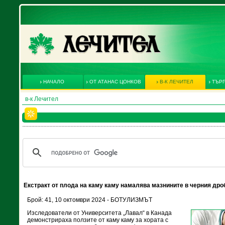
НАЧАЛО
ОТ АТАНАС ЦОНКОВ
В-К ЛЕЧИТЕЛ
ТЪРГ
в-к Лечител
Екстракт от плода на каму каму намалява мазнините в черния дро
Брой: 41, 10 октомври 2024 - БОТУЛИЗМЪТ
Изследователи от Университета „Лавал“ в Канада
демонстрираха ползите от каму каму за хората с