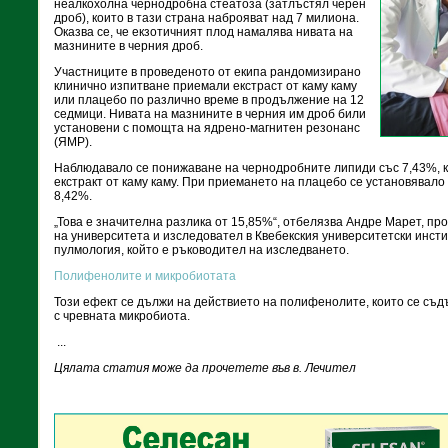
неалкохолна чернодробна стеатоза (затлъстял черен
дроб), които в тази страна наброяват над 7 милиона.
Оказва се, че екзотичният плод намалява нивата на
мазнините в черния дроб.
Участниците в проведеното от екипа рандомизирано
клинично изпитване приемали екстраст от каму каму
или плацебо по различно време в продължение на 12
седмици. Нивата на мазнините в черния им дроб били
установени с помощта на ядрено-магнитен резонанс
(ЯМР).
Наблюдавало се понижаване на чернодробните липиди със 7,43%, к
екстракт от каму каму. При приемането на плацебо се установявало
8,42%.
„Това е значителна разлика от 15,85%“, отбелязва Андре Марет, п
на университета и изследовател в Квебекския университетски инсти
пулмология, който е ръководител на изследването.
Полифенолите и микробиотата
Този ефект се дължи на действието на полифенолите, които се съдъ
с чревната микробиота.
...
Цялата статия може да прочетете във в. Лечител