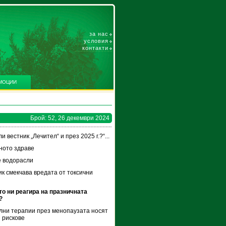
за нас
условия
контакти
МОЦИИ
Брой: 52, 26 декември 2024
и вестник „Лечител“ и през 2025 г.?“...
ното здраве
 водорасли
к смекчава вредата от токсични
и
то ни реагира на празничната
?
ни терапии през менопаузата носят
 рискове