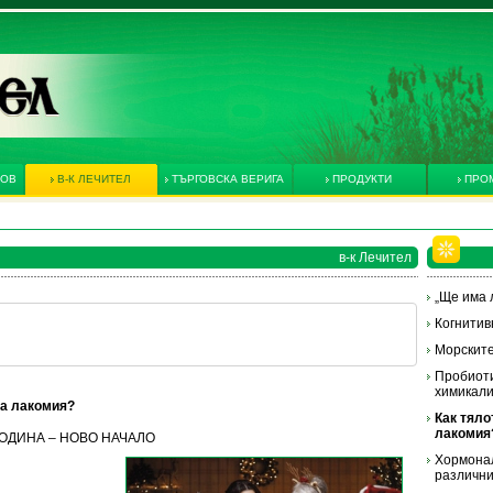
КОВ
В-К ЛЕЧИТЕЛ
ТЪРГОВСКА ВЕРИГА
ПРОДУКТИ
ПРО
в-к Лечител
„Ще има л
Когнитив
Морските
Пробиоти
химикал
та лакомия?
Как тяло
лакомия
А ГОДИНА – НОВО НАЧАЛО
Хормонал
различни