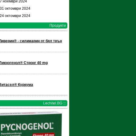
 7 ноември 2024
 31 октомври 2024
 24 октомври 2024
Продукти
Ливерин® - силимарин от бял трън
Пикногенол® Стронг 40 mg
Витасел® Куркума
Lechitel.BG :::