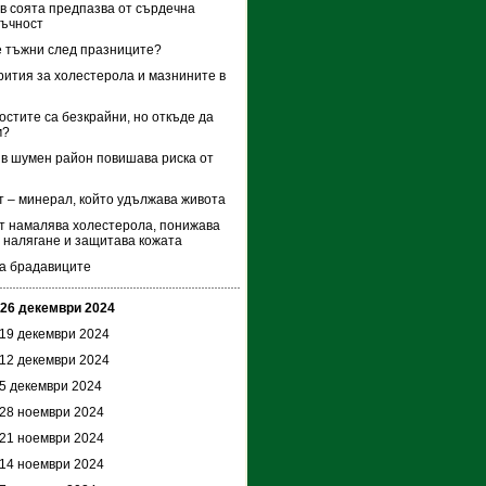
в соята предпазва от сърдечна
тъчност
 тъжни след празниците?
рития за холестерола и мазнините в
стите са безкрайни, но откъде да
м?
в шумен район повишава риска от
 – минерал, който удължава живота
 намалява холестерола, понижава
 налягане и защитава кожата
а брадавиците
 26 декември 2024
 19 декември 2024
 12 декември 2024
 5 декември 2024
 28 ноември 2024
 21 ноември 2024
 14 ноември 2024