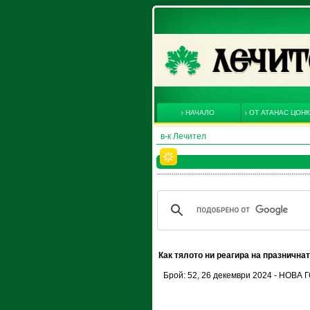
НАЧАЛО
ОТ АТАНАС ЦОН
в-к Лечител
Как тялото ни реагира на празнична
Брой: 52, 26 декември 2024 - НОВ