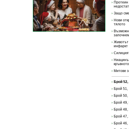
Протеин 
недоста
Защо сме
Нови отк
тялото
Възможно
започне
Животът 
инфаркт
Силицият
Ниацинът
кръвното
Митове з
Брой 52,
Брой 51,
Брой 50,
Брой 49,
Брой 48,
Брой 47,
Брой 46,