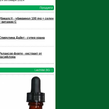
 24 октомври 2024
Продукти
Убикапс® - убиквинол 100 mg + селен
+ витамин С
Спирулина Дайет - супер храна
Релаксор форте - екстракт от
пасифлора
Lechitel.BG :::