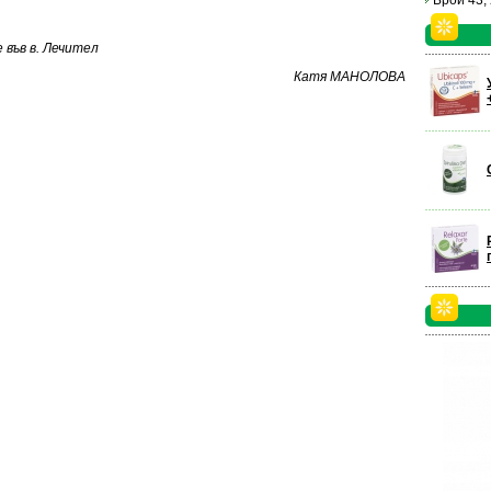
Брой 43,
във в. Лечител
Катя МАНОЛОВА