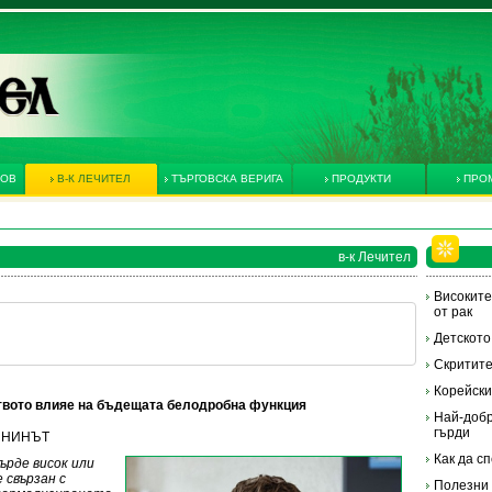
КОВ
В-К ЛЕЧИТЕЛ
ТЪРГОВСКА ВЕРИГА
ПРОДУКТИ
ПРО
в-к Лечител
Високите
от рак
Детското
Скритите
Корейски
ството влияе на бъдещата белодробна функция
Най-добр
гърди
АТИНИНЪТ
Как да с
ърде висок или
 свързан с
Полезни 