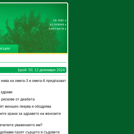
за нас
условия
контакти
МОЦИИ
Брой: 50, 12 декември 2024
 нива на омега-3 и омега-6 предпазват
 здраве
 рискове от диабета
ят женшен лекува и ободрява
ите храни за здравето на женските
печелите уважението им?
добавки пазят сърцето и съдовете