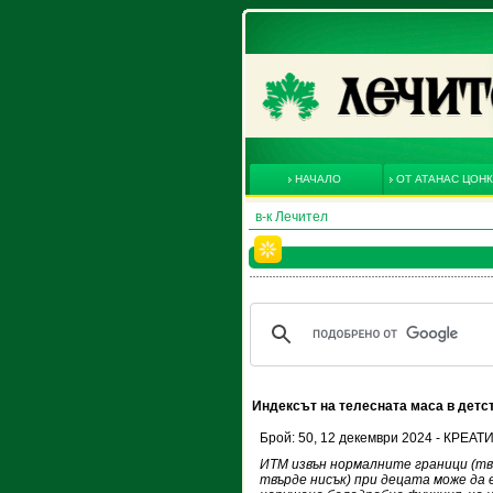
НАЧАЛО
ОТ АТАНАС ЦОН
в-к Лечител
Индексът на телесната маса в дет
Брой: 50, 12 декември 2024 - КРЕ
ИТМ извън нормалните граници (тв
твърде нисък) при децата може да е