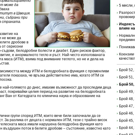
 нормализирането
ст може да
5 мисли,
дваха
Разпрост
ститут в Швеция.
провокир
ни, събрани при
в страната.
Индексът
влияе н
азвитие на
Нормално
и не може да
предимно
белите дробове в
а от сериозни
Понижава
-съдови, белодробни болести и диабет. Един рисков фактор,
Коензим 
итие, е анормалното тегло и ръст. Най-често използваната
качество
а маса (ИТМ), взима под внимание теглото, но не и дела на
ъстав.
Брой 52,
висимостта между ИТМ и белодробната функция с променливи
атели показаха, че връзка действително има, когато ИТМ се
Брой 51,
посока.
Брой 50,
 е най-голямото до днес, имахме възможност да проследим деца
раст, покривайки целия период на развитие на белодробната
Брой 49,
анг Ван от Катедрата по клинична наука и образование на
Брой 48,
Брой 47,
Брой 46,
ични групи според ИТМ, които вече били започнали да се
т. За разлика от децата с нормален ИТМ, тези с трайно висок
Брой 45,
 телесната маса имали нарушена белодробна функция като
Брой 44,
н въздушен поток в белите дробове – състояние, известно като