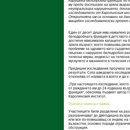
нарушена белодробна функция, но
му преди достигане на зряла възра
неутрализира нарушението, докла
изследователи от Каролинския ин
Откритията им са основани на дан
мащабен изследователски проект 
Един от десет души има намалено р
белодробната функция в детството 
достигне максимален капацитет на 
зряла възраст, което повишава риск
проблеми за здравето като сърдечно
свързан с нарушено белодробно разв
телесна мярка, индексът на телеснат
мускулите и мазнините в телесния с
Предишни изследвания проучиха за
резултати. Сега шведските изследов
отклонява от нормата в която и да е 
„При настоящото изследване, което
от раждането им до 24-годишна въз
функция“, обяснява първият автор Г
Каролинския институт.
Ранната намеса е важна
Участниците били разделени на разл
разграничават до двегодишна възрас
или все по-повишаващ се индекс на
възрастни, основно поради ограниче
обструкция.