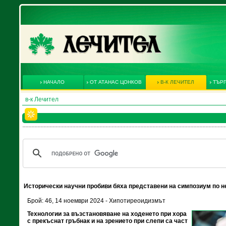
НАЧАЛО
ОТ АТАНАС ЦОНКОВ
В-К ЛЕЧИТЕЛ
ТЪРГ
в-к Лечител
Исторически научни пробиви бяха представени на симпозиум по 
Брой: 46, 14 ноември 2024 - Хипотиреоидизмът
Технологии за възстановяване на ходенето при хора
с прекъснат гръбнак и на зрението при слепи са част