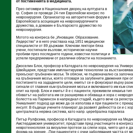
от постиженията в медицината.
През октомври в Националния дворец на културата в
гр. София се проведе 24-тия Европейски конгрес по
неврохирургия. Организатор на авторитетния форум е
Европейската асоциация на неврохирургичните
дружества, а домакин е Българското дружество по
неврохирургия.
Мотото на конгреса бе „Иновации. Образование.
Лидерство“ и в него участваха над 1851 медицински
специалисти от 89 държави. Ключови лектори бяха
учени, постигнали възлови, исторически научни
пробиви през последните години, известни политици и
успели предприемачи от различни области на познанието.
Джоселин Блок, професор в Катедрата по неврохирургия на Универ
Швейцария, представи имплантируеми технологии за възстановяван
прекъснат гръбначен мозък. Тя обясни, че първоначално са започна
на гръбначния мозък, която отговаря за загубените движения при 
постигането на зададените цели, екипът се е фокусирал върху раз
сигнали от главния към гръбначния мозък и включването им към сп
опит на проф. Блок и екипът й е с пациенти, преживели някакъв ти
обхватът на работата им се разширява и обхваща и хора с невроде
болестта на Паркинсон в напреднал стадий, където вече са регист
Уникалният подход ще може да се използва и при пациенти с прек
инсулт. В бъдеще учените планират да развият дейността си и с хо
централната нервна система, като напр. церебрална парализа
Питър Рулфсема, професор в Катедрата по неврохирургия на Меди
Амстердамския университет, представи пред участниците в конгрес
невротехнология за визуални протези за слепи хора, чиято цел е 
форма на зрение. „При пациентите с очни заболявания частта от мо