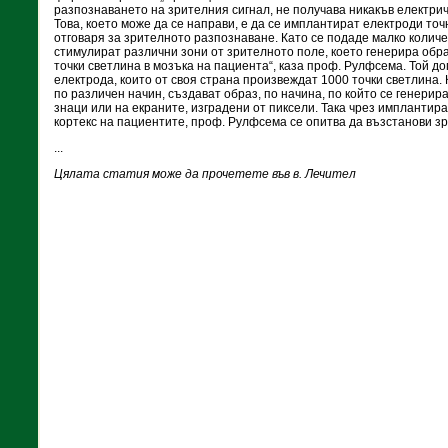
разпознаването на зрителния сигнал, не получава никакъв електри
Това, което може да се направи, е да се имплантират електроди точн
отговаря за зрителното разпознаване. Като се подаде малко количес
стимулират различни зони от зрителното поле, което генерира обр
точки светлина в мозъка на пациента“, каза проф. Рулфсема. Той до
електрода, които от своя страна произвеждат 1000 точки светлина.
по различен начин, създават образ, по начина, по който се генерир
знаци или на екраните, изградени от пиксели. Така чрез имплантир
кортекс на пациентите, проф. Рулфсема се опитва да възстанови з
...
Цялата статия може да прочетете във в. Лечител